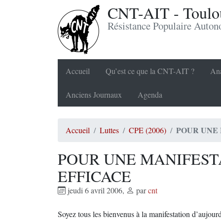
CNT-AIT - Toulou
Résistance Populaire Auto
Accueil
Qu’est ce que la CNT-AIT ?
Ana
Anciens Journaux
Agenda
POUR UNE 
Accueil
Luttes
CPE (2006)
POUR UNE MANIFEST
EFFICACE
jeudi 6 avril 2006
,
par
cnt
Soyez tous les bienvenus à la manifestation d’aujour