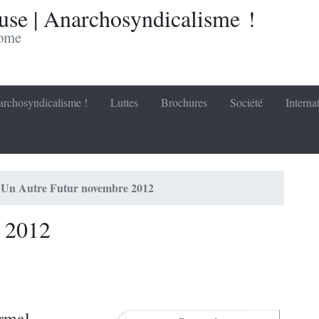
se | Anarchosyndicalisme !
nome
rchosyndicalisme !
Luttes
Brochures
Société
Interna
Un Autre Futur novembre 2012
 2012
ormal