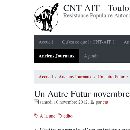
CNT-AIT - Toulou
Résistance Populaire Auto
Accueil
Qu’est ce que la CNT-AIT ?
Ana
Anciens Journaux
Agenda
Accueil
Anciens Journaux
Un autre Futur
Un Autre Futur novembre
samedi 10 novembre 2012
,
par
cnt
A la une
edito
Visite normale d’un ministre n