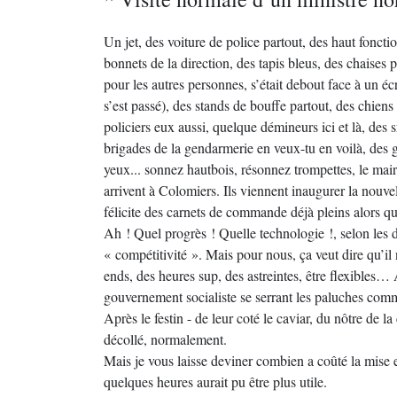
Un jet, des voiture de police partout, des haut foncti
bonnets de la direction, des tapis bleus, des chaises 
pour les autres personnes, s’était debout face à un é
s’est passé), des stands de bouffe partout, des chiens 
policiers eux aussi, quelque démineurs ici et là, des sn
brigades de la gendarmerie en veux-tu en voilà, des 
yeux... sonnez hautbois, résonnez trompettes, le mair
arrivent à Colomiers. Ils viennent inaugurer la nouvel
félicite des carnets de commande déjà pleins alors q
Ah ! Quel progrès ! Quelle technologie !, selon les d
« compétitivité ». Mais pour nous, ça veut dire qu’il 
ends, des heures sup, des astreintes, être flexibles
gouvernement socialiste se serrant les paluches com
Après le festin - de leur coté le caviar, du nôtre de la
décollé, normalement.
Mais je vous laisse deviner combien a coûté la mise 
quelques heures aurait pu être plus utile.