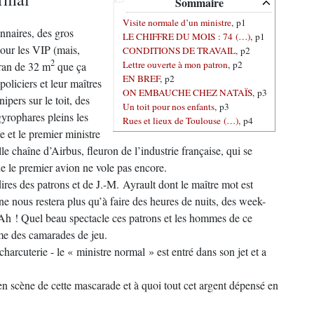
Sommaire
Visite normale d’un ministre
, p1
onnaires, des gros
LE CHIFFRE DU MOIS : 74 (…)
, p1
pour les VIP (mais,
CONDITIONS DE TRAVAIL
, p2
2
Lettre ouverte à mon patron
, p2
cran de 32 m
que ça
EN BREF
, p2
policiers et leur maîtres
ON EMBAUCHE CHEZ NATAÏS
, p3
ipers sur le toit, des
Un toit pour nos enfants
, p3
gyrophares pleins les
Rues et lieux de Toulouse (…)
, p4
e et le premier ministre
le chaîne d’Airbus, fleuron de l’industrie française, qui se
ue le premier avion ne vole pas encore.
ires des patrons et de J.-M. Ayrault dont le maître mot est
ne nous restera plus qu’à faire des heures de nuits, des week-
… Ah ! Quel beau spectacle ces patrons et les hommes de ce
me des camarades de jeu.
 charcuterie - le « ministre normal » est entré dans son jet et a
en scène de cette mascarade et à quoi tout cet argent dépensé en