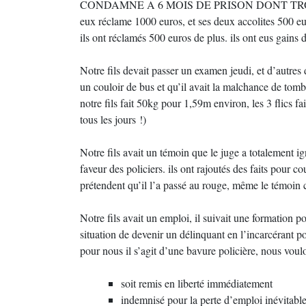
CONDAMNE A 6 MOIS DE PRISON DONT TROIS FERME
eux réclame 1000 euros, et ses deux accolites 500 eur
ils ont réclamés 500 euros de plus. ils ont eus gains d
Notre fils devait passer un examen jeudi, et d’autres d
un couloir de bus et qu’il avait la malchance de tomber
notre fils fait 50kg pour 1,59m environ, les 3 flics f
tous les jours !)
Notre fils avait un témoin que le juge a totalement ign
faveur des policiers. ils ont rajoutés des faits pour cou
prétendent qu’il l’a passé au rouge, même le témoin
Notre fils avait un emploi, il suivait une formation po
situation de devenir un délinquant en l’incarcérant p
pour nous il s’agit d’une bavure policière, nous voulo
soit remis en liberté immédiatement
indemnisé pour la perte d’emploi inévitabl