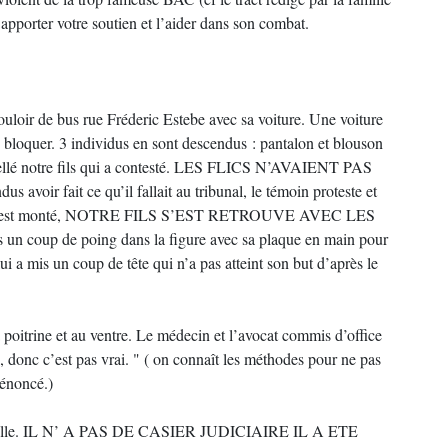
i apporter votre soutien et l’aider dans son combat.
ouloir de bus rue Fréderic Estebe avec sa voiture. Une voiture
e bloquer. 3 individus en sont descendus : pantalon et blouson
pellé notre fils qui a contesté. LES FLICS N’AVAIENT PAS
s avoir fait ce qu’il fallait au tribunal, le témoin proteste et
, le ton est monté, NOTRE FILS S’EST RETROUVE AVEC LES
s un coup de poing dans la figure avec sa plaque en main pour
e lui a mis un coup de tête qui n’a pas atteint son but d’après le
a poitrine et au ventre. Le médecin et l’avocat commis d’office
leu, donc c’est pas vrai. " ( on connaît les méthodes pour ne pas
 dénoncé.)
tionnelle. IL N’ A PAS DE CASIER JUDICIAIRE IL A ETE