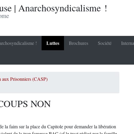
se | Anarchosyndicalisme !
nome
Luttes
rchosyndicalisme !
Brochures
Société
Interna
n aux Prisonniers (CASP)
 COUPS NON
 la faim sur la place du Capitole pour demander la libération
iolent de la trop fameuse BAC (cf le tract rédigé par la famille