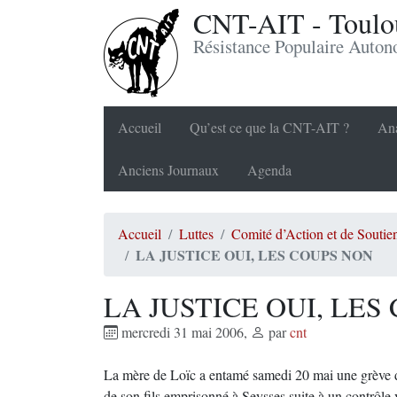
CNT-AIT - Toulou
Résistance Populaire Auto
Accueil
Qu’est ce que la CNT-AIT ?
Ana
Anciens Journaux
Agenda
Accueil
Luttes
Comité d’Action et de Soutie
LA JUSTICE OUI, LES COUPS NON
LA JUSTICE OUI, LES
mercredi 31 mai 2006
,
par
cnt
La mère de Loïc a entamé samedi 20 mai une grève de
de son fils emprisonné à Seysses suite à un contrôle v