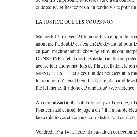
ci-dessous). N’hésitez pas à lui rendre visite pour lu
LA JUSTICE OUI, LES COUPS NON
Mercredi 17 mai vers 21 h, notre fils a emprunté le c
anonyme l’a doublé et s’est arrêtée devant lui pour l
en jean, mâchonnant du chewing gum. ils ont inter
D’INSIGNE. c’était des flics de la bac. Ils ont prétendu
accuse leur anonymat. lors de l’interpellation
MENOTTES ! ! ! et alors l’un des policiers lui a mi
lui montrer qu’il était bien flic. Notre fils par réflex
flic lui même. Il a donc été embarqué avec violence.
Au commissariat, il a subit des coups a la tempe, a l
l’ont constaté et noté. le juge a dit " il n’a pas de b
laisser de traces et certains journalistes l’ont écrit et
Vendredi 19 a 14 h, notre fils passait en correc