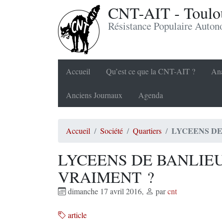
CNT-AIT - Toulou
Résistance Populaire Auto
Accueil
Qu’est ce que la CNT-AIT ?
Ana
Anciens Journaux
Agenda
LYCEENS DE
Accueil
Société
Quartiers
LYCEENS DE BANLIEU
VRAIMENT ?
dimanche 17 avril 2016
,
par
cnt
article