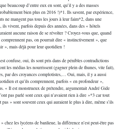
ce que beaucoup d’entre eux en sont, qu’il y a des masses
robablement bien plus en 2016 !)*1. Ils savent, par expérience,
nts ne mangent pas tous les jours à leur faim*2, dans une
, ils vivent, parfois depuis des années, dans des « hôtels
auraient aucune raison de se révolter ? Croyez-vous que, quand
e comprennent pas, on pourrait dire « instinctivement », que
ir », mais déjà pour leur quotidien !
st confuse, oui, ils sont pris dans de pénibles contradictions
dont les médias les nourrissent (gagner plein de thunes, vite fait),
ires, par des croyances complotistes,… Oui, mais, il y a aussi
uotidien et qu’ils comprennent, parfois « en profondeur »,
us. « Il est monstrueux de prétendre, argumentait André Gide
ont pas parlé sont ceux qui n’avaient rien à dire »*3 car tout
pas » sont souvent ceux qui auraient le plus à dire, même s’ils
 » chez les lycéens de banlieue, la différence n’est peut-être pas