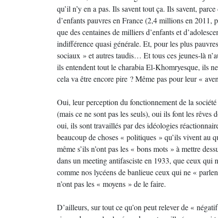
qu’il n’y en a pas. Ils savent tout ça. Ils savent, par
d’enfants pauvres en France (2,4 millions en 2011, p
que des centaines de milliers d’enfants et d’adolesce
indifférence quasi générale. Et, pour les plus pauvres
sociaux » et autres taudis… Et tous ces jeunes-là n’
ils entendent tout le charabia El-Khomryesque, ils n
cela va être encore pire ? Même pas pour leur « aven
Oui, leur perception du fonctionnement de la société e
(mais ce ne sont pas les seuls), oui ils font les rêves 
oui, ils sont travaillés par des idéologies réactionna
beaucoup de choses « politiques » qu’ils vivent au q
même s’ils n’ont pas les « bons mots » à mettre dess
dans un meeting antifasciste en 1933, que ceux qui n’
comme nos lycéens de banlieue ceux qui ne « parlent 
n’ont pas les « moyens » de le faire.
D’ailleurs, sur tout ce qu’on peut relever de « négatif