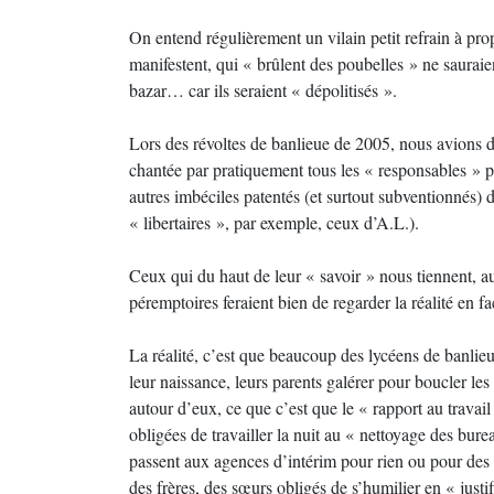
On entend régulièrement un vilain petit refrain à pro
manifestent, qui « brûlent des poubelles » ne sauraient
bazar… car ils seraient « dépolitisés ».
Lors des révoltes de banlieue de 2005, nous avions dé
chantée par pratiquement tous les « responsables » pol
autres imbéciles patentés (et surtout subventionnés) 
« libertaires », par exemple, ceux d’A.L.).
Ceux qui du haut de leur « savoir » nous tiennent, 
péremptoires feraient bien de regarder la réalité en fa
La réalité, c’est que beaucoup des lycéens de banlie
leur naissance, leurs parents galérer pour boucler les 
autour d’eux, ce que c’est que le « rapport au travail
obligées de travailler la nuit au « nettoyage des bure
passent aux agences d’intérim pour rien ou pour des 
des frères, des sœurs obligés de s’humilier en « justi