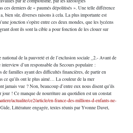
ravaillés par le complotisme, par les idéologies
s ces derniers de « paumés dépolitisés ». Une telle différence
y a, bien sûr, diverses raisons à cela. La plus importante est
u’une jonction s’opère entre ces deux mondes, que les lycéens
ant dont ils sont la cible a pour fonction de les clouer sur
national de la pauvreté et de l’exclusion sociale _2.- Avant de
e interview d’un responsable du Secours populaire :
de familles ayant des difficultés financières, de partir en
s ce qu’ils ont le plus aimé… La couleur de la mer
’ont jamais vue ? Non, beaucoup d’entre eux nous disent qu’ils
par jour ! Ce manque de nourriture au quotidien est un constat
matiere/actualite/ce2/article/en-france-des-millions-d-enfants-ne-
Gide, Littérature engagée, textes réunis par Yvonne Davet,