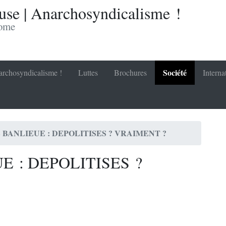
se | Anarchosyndicalisme !
nome
Société
rchosyndicalisme !
Luttes
Brochures
Interna
 BANLIEUE : DEPOLITISES ? VRAIMENT ?
E : DEPOLITISES ?