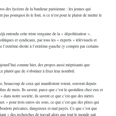
pos des lycéens de la banlieue parisienne : les jeunes qui
 pas pourquoi ils le font, si ce n’est pour le plaisir de mettre le
jà entendu cette triste rengaine de la « dépolitisation »,
itiques et syndicaux, par tous les « experts » télévisuels et
de l’extrême-droite à l’extrême-gauche (y compris par certains
aujourd’hui comme hier, des propos aussi méprisants que
ce plutôt que de s’obstiner à fixer leur nombril.
ue, beaucoup de ceux qui manifestent voient, souvent depuis
fins de mois. Ils savent, parce que c’est le quotidien chez eux et
 » dans notre société, ils savent ce que c’est que des mères
aux » pour trois euros six sous, ce que c’est que des pères qui
boulots précaires, dangereux et mal payés. Ce que c’est que
fiant » des recherches de travail alors que tout le monde sait