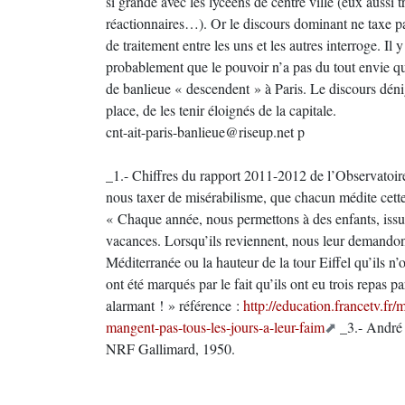
si grande avec les lycéens de centre ville (eux aussi t
réactionnaires…). Or le discours dominant ne taxe pa
de traitement entre les uns et les autres interroge. Il 
probablement que le pouvoir n’a pas du tout envie q
de banlieue « descendent » à Paris. Le discours dénigr
place, de les tenir éloignés de la capitale.
cnt-ait-paris-banlieue@riseup.net p
_1.- Chiffres du rapport 2011-2012 de l’Observatoire 
nous taxer de misérabilisme, que chacun médite cett
« Chaque année, nous permettons à des enfants, issus 
vacances. Lorsqu’ils reviennent, nous leur demandon
Méditerranée ou la hauteur de la tour Eiffel qu’ils n
ont été marqués par le fait qu’ils ont eu trois repas 
alarmant ! » référence :
http://education.francetv.fr/
mangent-pas-tous-les-jours-a-leur-faim
_3.- André 
NRF Gallimard, 1950.