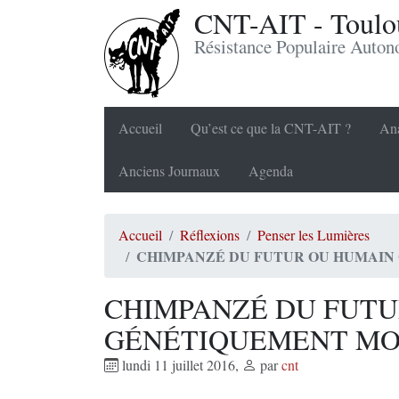
CNT-AIT - Toulou
Résistance Populaire Auto
Accueil
Qu’est ce que la CNT-AIT ?
Ana
Anciens Journaux
Agenda
Accueil
Réflexions
Penser les Lumières
CHIMPANZÉ DU FUTUR OU HUMAIN
CHIMPANZÉ DU FUTU
GÉNÉTIQUEMENT MOD
lundi 11 juillet 2016
,
par
cnt