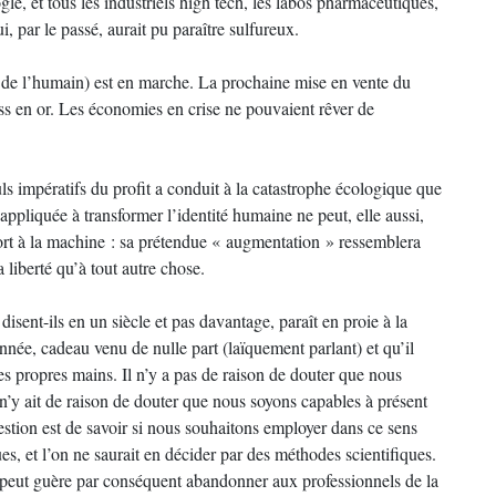
 et tous les industriels high tech, les labos pharmaceutiques,
 par le passé, aurait pu paraître sulfureux.
 de l’humain) est en marche. La prochaine mise en vente du
s en or. Les économies en crise ne pouvaient rêver de
uls impératifs du profit a conduit à la catastrophe écologique que
pliquée à transformer l’identité humaine ne peut, elle aussi,
ort à la machine : sa prétendue « augmentation » ressemblera
 liberté qu’à tout autre chose.
isent-ils en un siècle et pas davantage, paraît en proie à la
onnée, cadeau venu de nulle part (laïquement parlant) et qu’il
es propres mains. Il n’y a pas de raison de douter que nous
n’y ait de raison de douter que nous soyons capables à présent
uestion est de savoir si nous souhaitons employer dans ce sens
es, et l’on ne saurait en décider par des méthodes scientifiques.
e peut guère par conséquent abandonner aux professionnels de la