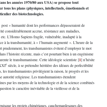
ns les années 1970/80 aux USA) se propose tout
 tous les plans (physiques, intellectuels, émotionnels et
iculier des biotechnologies.
« post » humanité dont les performances dépasseraient de
ité considérablement accrue, résistance aux maladies,
, etc. L’Homo Sapiens fragile, vulnérable, inadapté à la
lace à la transhumanité, à « l’humain augmenté ». L’heure de la
ort prudemment, les transhumanistes évitent d’employer le mot
ns l’histoire récente, mais c’est pourtant bien à un eugénisme
1
arente le transhumanisme. Cette idéologie scientiste
[
]
n’hésite
e
 XXI
siècle, à se prétendre héritière des idéaux de perfectibilité
es transhumanistes privilégient la raison, le progrès et les
ne autorité religieuse. Les transhumanistes étendent
ines par les moyens de la technologie et de la science combinés
estion le caractère inévitable de la vieillesse et de la
e, puisque les projets chimériques, cauchemardesques des