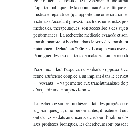
Pour rallier à sa croisade de l’avènement d’une sur
l’opinion publique, de la communauté scientifique et 
médicale réparatrice (qui apporte une amélioration ef
victimes d’accident graves). Les transhumanistes pro
médicales, thérapeutiques, soit accessible à des sujet
performances. La recherche médicale avancée et son 
transhumaniste. Abondant dans le sens des transhuma
notamment déclaré, en 2006 : « Lorsque vous avez de
témoigner des associations de malades, tout le mond
Personne, il faut l’espérer, ne souhaite s’opposer à c
rétine artificielle couplée à un implant dans le cerve
« _voyants_ » va permettre aux transhumanistes de p
d’acquérir une « supra-vision ».
La recherche sur les prothèses a fait des progrès con
« _bioniques_ », ultra-performantes, directement cou
ont été les soldats américains, de retour d’Irak ou d
Des prothèses bioniques, les chercheurs sont passés à