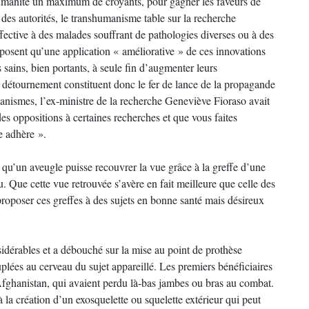
humanité un maximum de croyants, pour gagner les faveurs de
des autorités, le transhumanisme table sur la recherche
fective à des malades souffrant de pathologies diverses ou à des
posent qu’une application « améliorative » de ces innovations
s sains, bien portants, à seule fin d’augmenter leurs
détournement constituent donc le fer de lance de la propagande
nismes, l’ex-ministre de la recherche Geneviève Fioraso avait
s oppositions à certaines recherches et que vous faites
e adhère ».
e qu’un aveugle puisse recouvrer la vue grâce à la greffe d’une
au. Que cette vue retrouvée s’avère en fait meilleure que celle des
roposer ces greffes à des sujets en bonne santé mais désireux
sidérables et a débouché sur la mise au point de prothèse
plées au cerveau du sujet appareillé. Les premiers bénéficiaires
’Afghanistan, qui avaient perdu là-bas jambes ou bras au combat.
 la création d’un exosquelette ou squelette extérieur qui peut