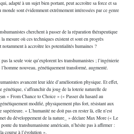
i, adapté à un sujet bien portant, peut accroître sa force et sa
 du monde sont évidemment extrêmement intéressées par ce genre
anshumanistes cherchent à passer de la réparation thérapeutique
 la mesure où ces techniques existent et sont en progrès
 et notamment à accroître les potentialités humaines ?
as la seule voie qu’explorent les transhumanistes ; l’ingénierie
 de l’homme nouveau, génétiquement transformé, augmenté.
umanistes avancent leur idée d’amélioration physique. Et effet,
génétique, s’affranchir du joug de la loterie naturelle de
logan « From Chance to Choice » (« Passer du hasard au
 génétiquement modifié, physiquement plus fort, résistant aux
 supérieure. « L’humanité ne doit pas en rester là, elle n’est
sommet du développement de la nature_ » déclare Max More (« Le
 ponte du transhumanisme américain, n’hésite pas à affirmer :
a course à l’évolution ».