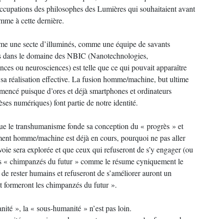
ccupations des philosophes des Lumières qui souhaitaient avant
omme à cette dernière.
mme une secte d’illuminés, comme une équipe de savants
ons dans le domaine des NBIC (Nanotechnologies,
ences ou neurosciences) est telle que ce qui pouvait apparaître
sa réalisation effective. La fusion homme/machine, but ultime
mmencé puisque d’ores et déjà smartphones et ordinateurs
ses numériques) font partie de notre identité.
ié que le transhumanisme fonde sa conception du « progrès » et
ent homme/machine est déjà en cours, pourquoi ne pas aller
voie sera explorée et que ceux qui refuseront de s’y engager (ou
 les « chimpanzés du futur » comme le résume cyniquement le
e rester humains et refuseront de s’améliorer auront un
et formeront les chimpanzés du futur ».
nité », la « sous-humanité » n’est pas loin.