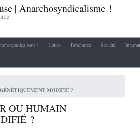
se | Anarchosyndicalisme !
nome
rchosyndicalisme !
Luttes
Brochures
Société
Interna
 GÉNÉTIQUEMENT MODIFIÉ ?
R OU HUMAIN
IFIÉ ?