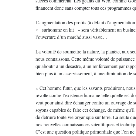
succès commercial. Les géants du Web, comme Google,
financent donc sans compter tous ces programmes qui,
L’augmentation des profits (à défaut d’augmentation
« _surhomme en kit_ » sera véritablement un busines
l’ouverture d’un marché aussi vaste…
La volonté de soumettre la nature, la planète, aux se
nous connaissons. Cette même volonté de puissance ap
qu’aboutir à un désastre, à un renforcement par rapp
bien plus à un asservissement, à une diminution de sa
« Cet homme futur, que les savants produiront, nous d
révolte contre l’existence humaine telle qu’elle est d
veut pour ainsi dire échanger contre un ouvrage de s
soyons capables de faire cet échange, de même qu’il 
de détruire toute vie organique sur terre. La seule q
nos nouvelles connaissances scientifiques et techniqu
C’est une question politique primordiale que l’on n