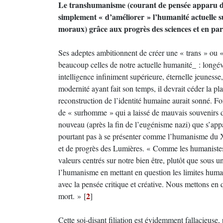
Le transhumanisme (courant de pensée apparu da
simplement « d’améliorer » l’humanité actuelle sur
moraux) grâce aux progrès des sciences et en part
Ses adeptes ambitionnent de créer une « trans » ou 
beaucoup celles de notre actuelle humanité_ : longév
intelligence infiniment supérieure, éternelle jeunesse
modernité ayant fait son temps, il devrait céder la p
reconstruction de l’identité humaine aurait sonné. F
de « surhomme » qui a laissé de mauvais souvenirs da
nouveau (après la fin de l’eugénisme nazi) que s’app
pourtant pas à se présenter comme l’humanisme du
et de progrès des Lumières. « Comme les humanistes, l
valeurs centrés sur notre bien être, plutôt que sous u
l’humanisme en mettant en question les limites huma
avec la pensée critique et créative. Nous mettons en qu
2
mort. »
[
]
Cette soi-disant filiation est évidemment fallacieus