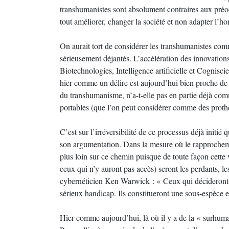
transhumanistes sont absolument contraires aux préo
tout améliorer, changer la société et non adapter l’h
On aurait tort de considérer les transhumanistes co
sérieusement déjantés. L’accélération des innovati
Biotechnologies, Intelligence artificielle et Cognisci
hier comme un délire est aujourd’hui bien proche de 
du transhumanisme, n’a-t-elle pas en partie déjà co
portables (que l’on peut considérer comme des prothè
C’est sur l’irréversibilité de ce processus déjà init
son argumentation. Dans la mesure où le rapprochem
plus loin sur ce chemin puisque de toute façon cette 
ceux qui n’y auront pas accès) seront les perdants,
cybernéticien Ken Warwick : « Ceux qui décideront d
sérieux handicap. Ils constitueront une sous-espèce 
Hier comme aujourd’hui, là où il y a de la « surhuma