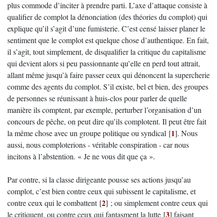
plus commode d’inciter à prendre parti. L’axe d’attaque consiste à
qualifier de complot la dénonciation (des théories du complot) qui
explique qu’il s’agit d’une fumisterie. C’est censé laisser planer le
sentiment que le complot est quelque chose d’authentique. En fait,
il s’agit, tout simplement, de disqualifier la critique du capitalisme
qui devient alors si peu passionnante qu’elle en perd tout attrait,
allant même jusqu’à faire passer ceux qui dénoncent la supercherie
comme des agents du complot. S’il existe, bel et bien, des groupes
de personnes se réunissant à huis-clos pour parler de quelle
manière ils comptent, par exemple, perturber l’organisation d’un
concours de pêche, on peut dire qu’ils complotent. Il peut être fait
1
la même chose avec un groupe politique ou syndical
[
]
. Nous
aussi, nous comploterions - véritable conspiration - car nous
incitons à l’abstention. « Je ne vous dit que ça ».
Par contre, si la classe dirigeante pousse ses actions jusqu’au
complot, c’est bien contre ceux qui subissent le capitalisme, et
2
contre ceux qui le combattent
[
]
; ou simplement contre ceux qui
3
le critiquent, ou contre ceux qui fantasment la lutte
[
]
faisant