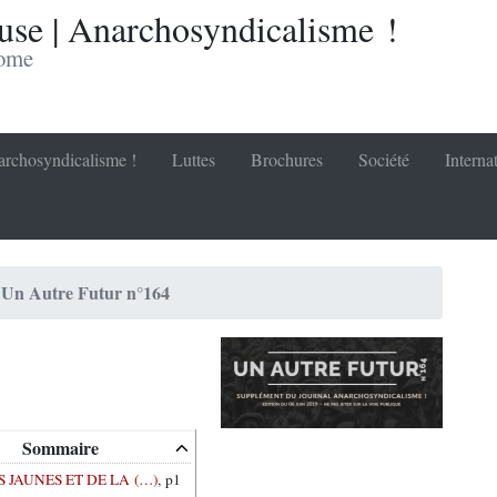
se | Anarchosyndicalisme !
nome
rchosyndicalisme !
Luttes
Brochures
Société
Interna
Un Autre Futur n°164
Sommaire
S JAUNES ET DE LA (…)
, p1