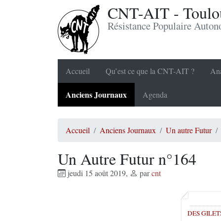
CNT-AIT - Toulou
Résistance Populaire Auto
Accueil
Qu’est ce que la CNT-AIT ?
Ana
Anciens Journaux
Agenda
Accueil
Anciens Journaux
Un autre Futur
Un Autre Futur n°164
jeudi 15 août 2019
,
par
cnt
DES GILET