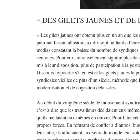
DES GILETS JAUNES ET DE
« Les gilets jaunes ont obtenu plus en un an que les
patronal faisant allusion aux dix sept milliards d’eu
médias constatant la baisse du nombre de syndiqués 
centrales. Pour eux, renouvellement signifie plus de 
mis à leur disposition, plus de participation à la gest
Discours hypocrite s’il en est et les gilets jaunes le 
syndicales vieilles de plus d’un siècle, méthode que 
modernisation et de cogestion délaissées.
Au début du vingtième siècle, le mouvement syndical p
c’est-à-dire que les travailleurs décidaient eux-mêm
qu’ils mettaient eux-mêmes en œuvre. Pour faire céder 
propres forces. En refusant de confier à d’autres, bu
leur lutte, ils affichaient aux yeux du monde leur vo
voire le sabotage sont des méthodes d’action directe.