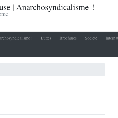
se | Anarchosyndicalisme !
nome
rchosyndicalisme !
Luttes
Brochures
Société
Interna