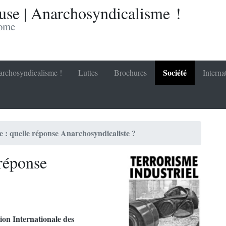
se | Anarchosyndicalisme !
nome
Société
rchosyndicalisme !
Luttes
Brochures
Interna
e : quelle réponse Anarchosyndicaliste ?
 réponse
ion Internationale des