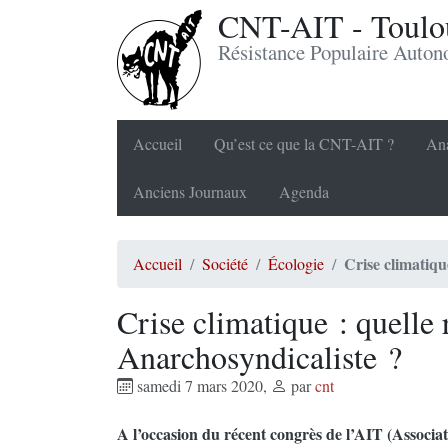
CNT-AIT - Toulou
Résistance Populaire Auto
Accueil
Qu’est ce que la CNT-AIT ?
Ana
Anciens Journaux
Agenda
Crise climatiqu
Accueil
Société
Écologie
Crise climatique : quelle
Anarchosyndicaliste ?
samedi 7 mars 2020
,
par
cnt
A l’occasion du récent congrès de l’AIT (Associat