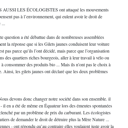
 MAIS AUSSI LES ÉCOLOGISTES ont attaqué les mouvements
pensent pas à l’environnement, qui eulent avoir le droit de
 ...
 cette question a été débattue dans de nombreuses assemblées
ent la réponse que si les Gilets jaunes conduisent leur voiture
est pas parce qu’ils l’ont décidé, mais parce que l’organisation
ans des quartiers riches bourgeois, aller à leur travail à vélo ou
r, à consommer des produits bio ... Mais ils n’ont pas le choix à
e. Ainsi, les gilets jaunes ont déclaré que les deux problèmes
 Nous devons donc changer notre société dans son ensemble. il
as - il en a été de même en Équateur lors des émeutes spontanées
clenché par un problème de prix du carburant. Les écologistes
iers de demander le droit de détruire plus la Mère Nature ...
iennes - ont répondu qu’au contraire elles voulaient juste avoir la