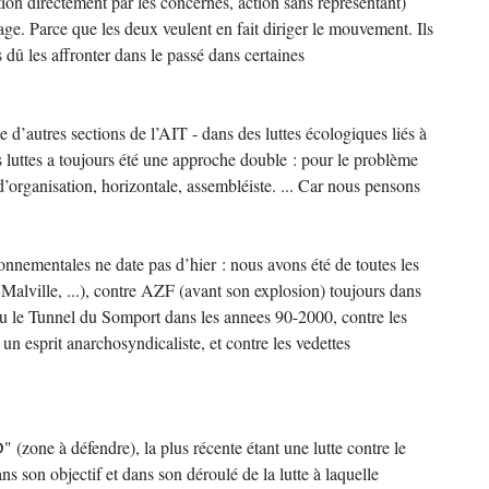
action directement par les concernés, action sans représentant)
age. Parce que les deux veulent en fait diriger le mouvement. Ils
dû les affronter dans le passé dans certaines
d’autres sections de l’AIT - dans des luttes écologiques liés à
es luttes a toujours été une approche double : pour le problème
’organisation, horizontale, assembléiste. ... Car nous pensons
onnementales ne date pas d’hier : nous avons été de toutes les
 Malville, ...), contre AZF (avant son explosion) toujours dans
 ou le Tunnel du Somport dans les annees 90-2000, contre les
n esprit anarchosyndicaliste, et contre les vedettes
(zone à défendre), la plus récente étant une lutte contre le
s son objectif et dans son déroulé de la lutte à laquelle