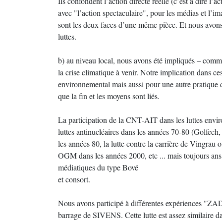
Ils confondent l’action directe réelle (c’est à dire l’
avec "l’action spectaculaire", pour les médias et l’im
sont les deux faces d’une même pièce. Et nous avons 
luttes.
b) au niveau local, nous avons été impliqués – comme 
la crise climatique à venir. Notre implication dans c
environnemental mais aussi pour une autre pratique d
que la fin et les moyens sont liés.
La participation de la CNT-AIT dans les luttes envir
luttes antinucléaires dans les années 70-80 (Golfech,
les années 80, la lutte contre la carrière de Vingrau
OGM dans les années 2000, etc ... mais toujours ans u
médiatiques du type Bové
et consort.
Nous avons participé à différentes expériences "ZAD" 
barrage de SIVENS. Cette lutte est assez similaire dan