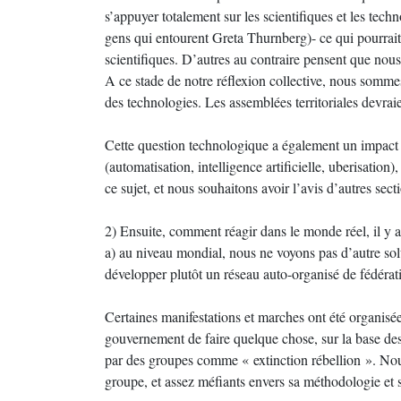
s’appuyer totalement sur les scientifiques et les te
gens qui entourent Greta Thurnberg)- ce qui pourrait
scientifiques. D’autres au contraire pensent que nous d
A ce stade de notre réflexion collective, nous sommes 
des technologies. Les assemblées territoriales devrai
Cette question technologique a également un impact m
(automatisation, intelligence artificielle, uberisatio
ce sujet, et nous souhaitons avoir l’avis d’autres secti
2) Ensuite, comment réagir dans le monde réel, il y 
a) au niveau mondial, nous ne voyons pas d’autre solut
développer plutôt un réseau auto-organisé de fédératio
Certaines manifestations et marches ont été organisé
gouvernement de faire quelque chose, sur la base des
par des groupes comme « extinction rébellion ». No
groupe, et assez méfiants envers sa méthodologie et 