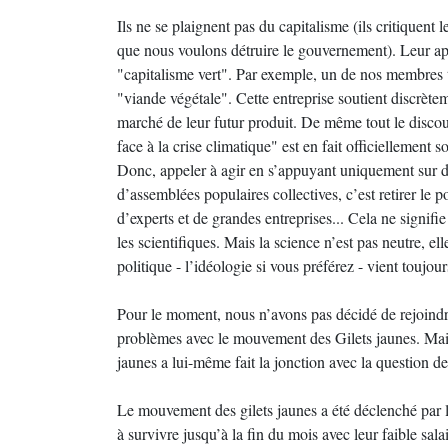
Ils ne se plaignent pas du capitalisme (ils critiquent
que nous voulons détruire le gouvernement). Leur app
"capitalisme vert". Par exemple, un de nos membres tr
"viande végétale". Cette entreprise soutient discrètem
marché de leur futur produit. De même tout le discours
face à la crise climatique" est en fait officiellement 
Donc, appeler à agir en s’appuyant uniquement sur de
d’assemblées populaires collectives, c’est retirer le
d’experts et de grandes entreprises... Cela ne signif
les scientifiques. Mais la science n’est pas neutre, e
politique - l’idéologie si vous préférez - vient toujou
Pour le moment, nous n’avons pas décidé de rejoind
problèmes avec le mouvement des Gilets jaunes. Mais 
jaunes a lui-même fait la jonction avec la question de 
Le mouvement des gilets jaunes a été déclenché par l
à survivre jusqu’à la fin du mois avec leur faible sala