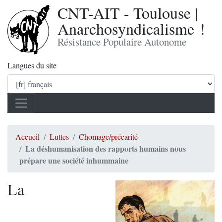
CNT-AIT - Toulouse |
Anarchosyndicalisme !
Résistance Populaire Autonome
Langues du site
Accueil
Luttes
Chomage/précarité
La déshumanisation des rapports humains nous
prépare une société inhummaine
La