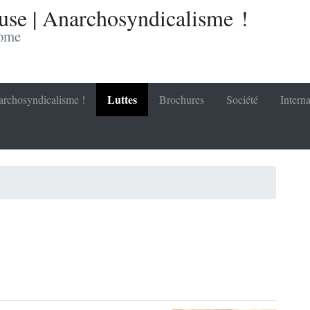
se | Anarchosyndicalisme !
nome
Luttes
rchosyndicalisme !
Brochures
Société
Interna