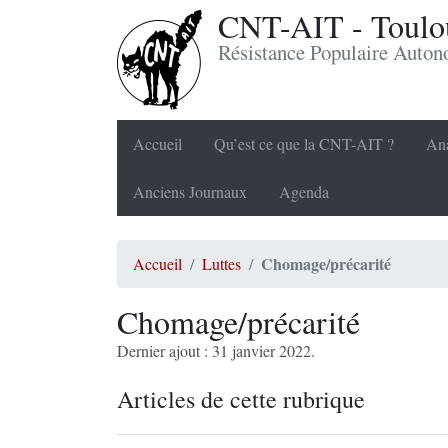
CNT-AIT - Toulou
Résistance Populaire Auto
Accueil
Qu’est ce que la CNT-AIT ?
Ana
Anciens Journaux
Agenda
Chomage/précarité
Accueil
Luttes
Chomage/précarité
Dernier ajout : 31 janvier 2022.
Articles de cette rubrique