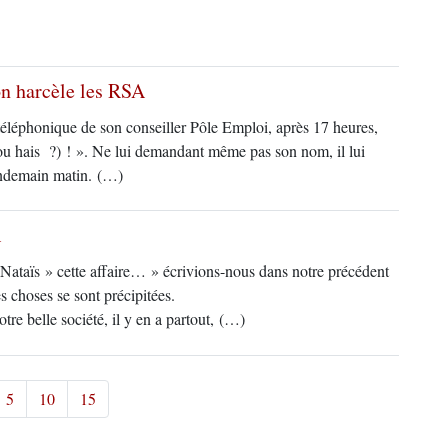
on harcèle les RSA
téléphonique de son conseiller Pôle Emploi, après 17 heures,
 (ou hais ?) ! ». Ne lui demandant même pas son nom, il lui
lendemain matin. (…)
R
« Nataïs » cette affaire… » écrivions-nous dans notre précédent
s choses se sont précipitées.
tre belle société, il y en a partout, (…)
5
10
15