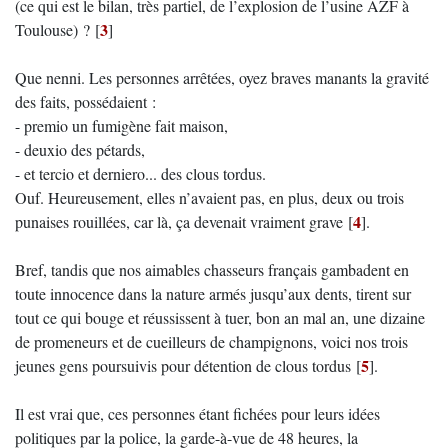
(ce qui est le bilan, très partiel, de l’explosion de l’usine AZF à
3
Toulouse) ?
[
]
Que nenni. Les personnes arrêtées, oyez braves manants la gravité
des faits, possédaient :
- premio un fumigène fait maison,
- deuxio des pétards,
- et tercio et derniero... des clous tordus.
Ouf. Heureusement, elles n’avaient pas, en plus, deux ou trois
4
punaises rouillées, car là, ça devenait vraiment grave
[
]
.
Bref, tandis que nos aimables chasseurs français gambadent en
toute innocence dans la nature armés jusqu’aux dents, tirent sur
tout ce qui bouge et réussissent à tuer, bon an mal an, une dizaine
de promeneurs et de cueilleurs de champignons, voici nos trois
5
jeunes gens poursuivis pour détention de clous tordus
[
]
.
Il est vrai que, ces personnes étant fichées pour leurs idées
politiques par la police, la garde-à-vue de 48 heures, la