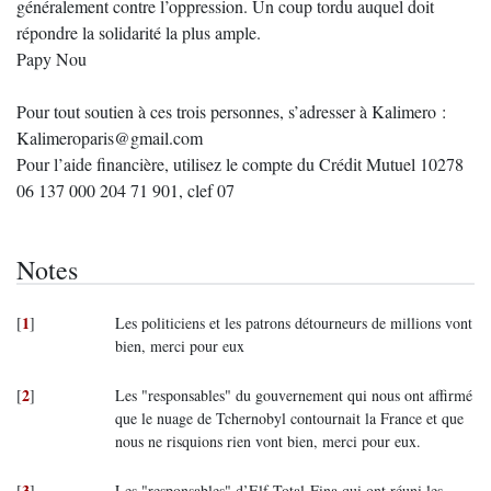
généralement contre l’oppression. Un coup tordu auquel doit
répondre la solidarité la plus ample.
Papy Nou
Pour tout soutien à ces trois personnes, s’adresser à Kalimero :
Kalimeroparis@gmail.com
Pour l’aide financière, utilisez le compte du Crédit Mutuel 10278
06 137 000 204 71 901, clef 07
Notes
1
[
]
Les politiciens et les patrons détourneurs de millions vont
bien, merci pour eux
2
[
]
Les "responsables" du gouvernement qui nous ont affirmé
que le nuage de Tchernobyl contournait la France et que
nous ne risquions rien vont bien, merci pour eux.
3
[
]
Les "responsables" d’Elf-Total-Fina qui ont réuni les