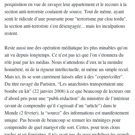
perquisition en vue de ravager leur appartement et le recours à la
section anti-terroriste coulaient de source. Tout de même, ayant
senti le ridicule d’une poursuite pour "terrorisme par clou tordu",
la section anti-terroriste s’est désengagée... mais les inculpations
restent.
Reste aussi une des opération médiatique les plus minables qu’on
ait vu depuis longtemps. Ce n’est pas ici que l’on s’étonnera du
rôle joué par les médias. Nous n’attendons d’eux ni la moindre
honnêteté, ni de la rigueur intellectuelle, ni même un simple recul.
Mais ici, ils se sont carrément laissés aller à des "copier/coller".
Du titre ravagé du Parisien, “Les anarchistes transportaient une
bombe en kit” (22 janvier 2008) à ce que beaucoup de lecteurs ont
d’abord pris pour une “publi-rédaction” du ministère de l’intérieur
(avant de comprendre qu’il s’agissait d’un “article”) dans le
Monde (2 février), la “source” des informations est manifestement
unique. Pas besoin de beaucoup se remuer les méninges pour
comprendre de quel marigot elle sort. Certes, pour trois clous
tordus et un fumigène, il n’y avait pas de quoi mobiliser les grands