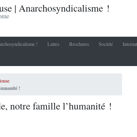
se | Anarchosyndicalisme !
nome
rchosyndicalisme !
Luttes
Brochures
Société
Interna
louse
’humanité !
e, notre famille l’humanité !