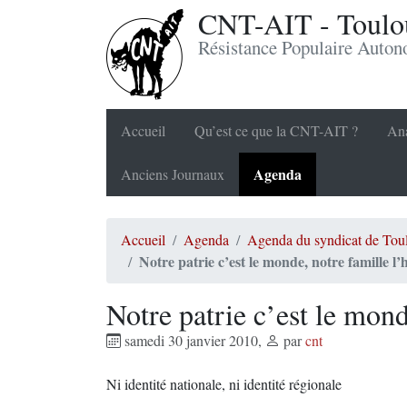
CNT-AIT - Toulou
Résistance Populaire Auto
Accueil
Qu’est ce que la CNT-AIT ?
Ana
Agenda
Anciens Journaux
Accueil
Agenda
Agenda du syndicat de Tou
Notre patrie c’est le monde, notre famille l
Notre patrie c’est le mond
samedi 30 janvier 2010
,
par
cnt
Ni identité nationale, ni identité régionale