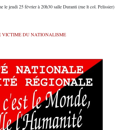
e jeudi 25 février à 20h30 salle Duranti (rue lt col. Pelissier)
E VICTIME DU NATIONALISME