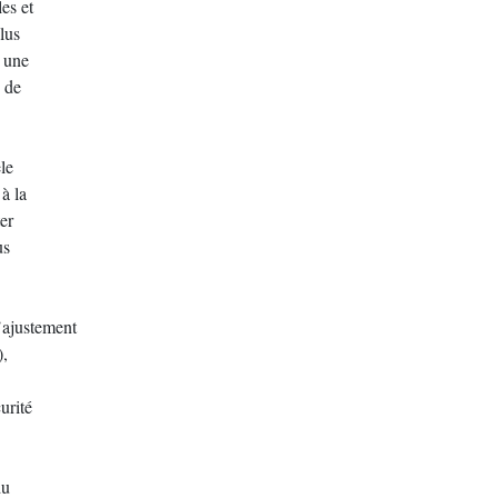
es et
lus
) une
n de
le
 à la
er
us
’ajustement
),
urité
du