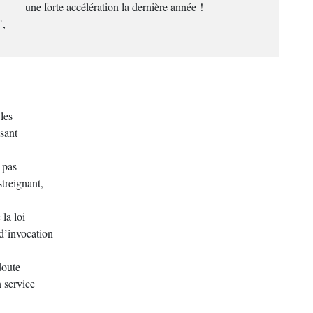
une forte accélération la dernière année !
",
les
ssant
 pas
streignant,
la loi
 d’invocation
doute
n service