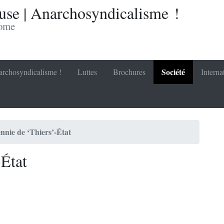
se | Anarchosyndicalisme !
nome
Société
rchosyndicalisme !
Luttes
Brochures
Interna
nnie de ‘Thiers’-État
-État