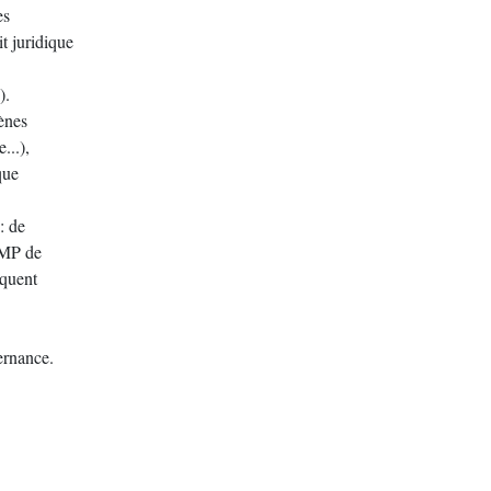
es
it juridique
).
ènes
...),
que
: de
UMP de
oquent
ernance.