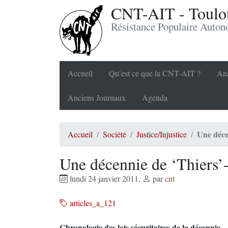
CNT-AIT - Toulou
Résistance Populaire Auto
Accueil
Qu’est ce que la CNT-AIT ?
Ana
Anciens Journaux
Agenda
Une déce
Accueil
Société
Justice/Injustice
Une décennie de ‘Thiers’
lundi 24 janvier 2011
,
par
cnt
articles_a_121
Chronologie des lois sécuritaires de la décennie