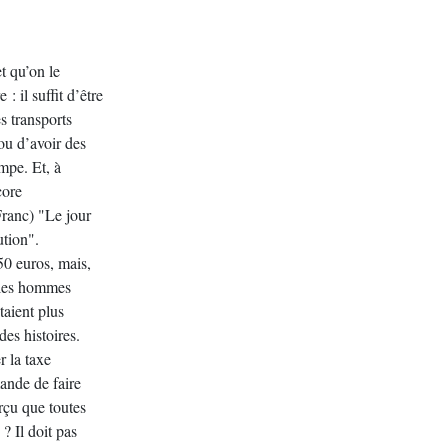
et qu’on le
: il suffit d’être
s transports
ou d’avoir des
ompe. Et, à
core
Franc) "Le jour
ution".
50 euros, mais,
s les hommes
taient plus
des histoires.
r la taxe
ande de faire
erçu que toutes
 ? Il doit pas