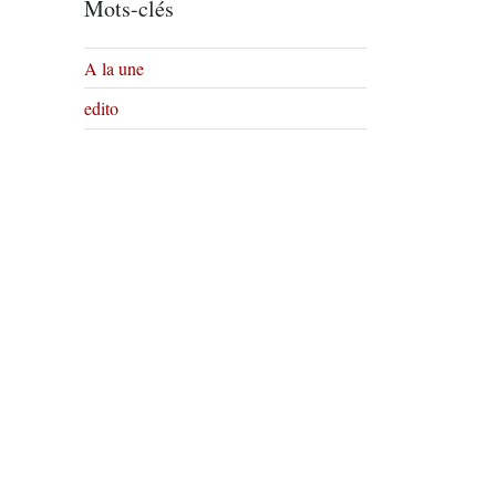
Mots-clés
A la une
edito