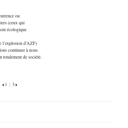
ncurrence ou
liers (ceux qui
dent écologique
me l’explosion d’AZF)
llons continuer à nous
in totalement de société.
2
1
3