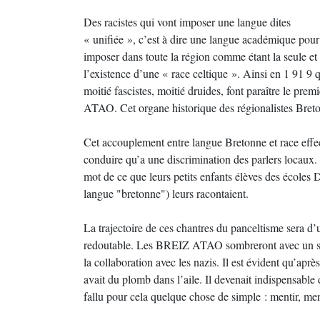
Des racistes qui vont imposer une langue dites
« unifiée », c’est à dire une langue académique pour i
imposer dans toute la région comme étant la seule et
l’existence d’une « race celtique ». Ainsi en 1 91 9
moitié fascistes, moitié druides, font paraître le p
ATAO. Cet organe historique des régionalistes Breto
Cet accouplement entre langue Bretonne et race effect
conduire qu’a une discrimination des parlers locaux.
mot de ce que leurs petits enfants élèves des écoles
langue "bretonne") leurs racontaient.
La trajectoire de ces chantres du panceltisme sera d
redoutable. Les BREIZ ATAO sombreront avec un sor
la collaboration avec les nazis. Il est évident qu’ap
avait du plomb dans l’aile. Il devenait indispensable 
fallu pour cela quelque chose de simple : mentir, men