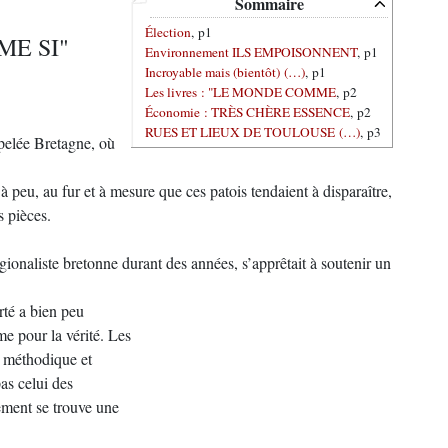
Sommaire
Élection
, p1
ME SI"
Environnement ILS EMPOISONNENT
, p1
Incroyable mais (bientôt) (…)
, p1
Les livres : "LE MONDE COMME
, p2
Économie : TRÈS CHÈRE ESSENCE
, p2
RUES ET LIEUX DE TOULOUSE (…)
, p3
pelée Bretagne, où
 à peu, au fur et à mesure que ces patois tendaient à disparaître,
s pièces.
ionaliste bretonne durant des années, s’apprêtait à soutenir un
rté a bien peu
e pour la vérité. Les
at méthodique et
as celui des
vement se trouve une