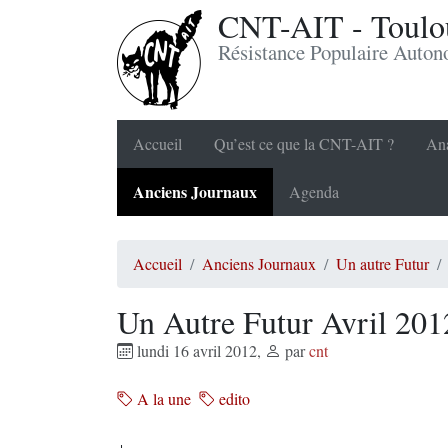
CNT-AIT - Toulou
Résistance Populaire Auto
Accueil
Qu’est ce que la CNT-AIT ?
Ana
Anciens Journaux
Agenda
Accueil
Anciens Journaux
Un autre Futur
Un Autre Futur Avril 201
lundi 16 avril 2012
,
par
cnt
A la une
edito
+