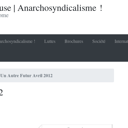
se | Anarchosyndicalisme !
nome
rchosyndicalisme !
Luttes
Brochures
Société
Interna
Un Autre Futur Avril 2012
2