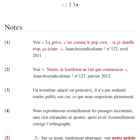
1
2
3
Notes
1
[
]
Voir
« La grève, c’est comme le pop corn : si ça chauffe
trop, ça éclate »
, Anarchosyndicalisme ! n°122, avril
2011
2
[
]
Voir
« Nataïs, le feuilleton ne fait que commencer »
,
Anarchosyndicalisme ! n°127, janvier 2012.
3
[
]
Un troisième salarié est poursuivi, il n’a pas souhaité
rendre public son cas, ce que nous respectons pleinement.
4
[
]
Nous reproduisons textuellement les passages incriminés,
sans rien retrancher ni ajouter, après avoir éventuellement
corrigé l’orthographe.
5
notre article
[
]
_5.- Sur ce point, totalement ubuesque, voir