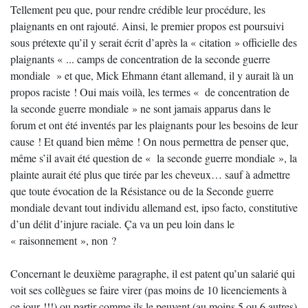
Tellement peu que, pour rendre crédible leur procédure, les
plaignants en ont rajouté. Ainsi, le premier propos est poursuivi
sous prétexte qu’il y serait écrit d’après la « citation » officielle des
plaignants « ... camps de concentration de la seconde guerre
mondiale » et que, Mick Ehmann étant allemand, il y aurait là un
propos raciste ! Oui mais voilà, les termes « de concentration de
la seconde guerre mondiale » ne sont jamais apparus dans le
forum et ont été inventés par les plaignants pour les besoins de leur
cause ! Et quand bien même ! On nous permettra de penser que,
même s’il avait été question de « la seconde guerre mondiale », la
plainte aurait été plus que tirée par les cheveux… sauf à admettre
que toute évocation de la Résistance ou de la Seconde guerre
mondiale devant tout individu allemand est, ipso facto, constitutive
d’un délit d’injure raciale. Ça va un peu loin dans le
« raisonnement », non ?
Concernant le deuxième paragraphe, il est patent qu’un salarié qui
voit ses collègues se faire virer (pas moins de 10 licenciements à
ce jour !!!) ou partir comme ils le peuvent (au moins 5 ou 6 autres)