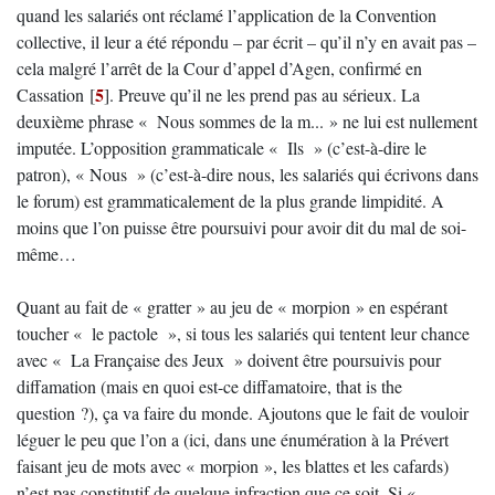
quand les salariés ont réclamé l’application de la Convention
collective, il leur a été répondu – par écrit – qu’il n’y en avait pas –
cela malgré l’arrêt de la Cour d’appel d’Agen, confirmé en
5
Cassation
[
]
. Preuve qu’il ne les prend pas au sérieux. La
deuxième phrase « Nous sommes de la m... » ne lui est nullement
imputée. L’opposition grammaticale « Ils » (c’est-à-dire le
patron), « Nous » (c’est-à-dire nous, les salariés qui écrivons dans
le forum) est grammaticalement de la plus grande limpidité. A
moins que l’on puisse être poursuivi pour avoir dit du mal de soi-
même…
Quant au fait de « gratter » au jeu de « morpion » en espérant
toucher « le pactole », si tous les salariés qui tentent leur chance
avec « La Française des Jeux » doivent être poursuivis pour
diffamation (mais en quoi est-ce diffamatoire, that is the
question ?), ça va faire du monde. Ajoutons que le fait de vouloir
léguer le peu que l’on a (ici, dans une énumération à la Prévert
faisant jeu de mots avec « morpion », les blattes et les cafards)
n’est pas constitutif de quelque infraction que ce soit. Si «