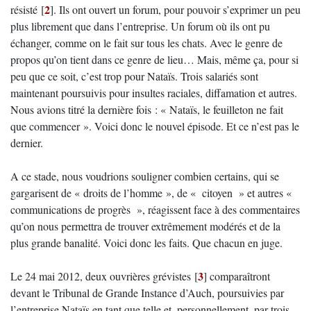
2
résisté
[
]
. Ils ont ouvert un forum, pour pouvoir s’exprimer un peu
plus librement que dans l’entreprise. Un forum où ils ont pu
échanger, comme on le fait sur tous les chats. Avec le genre de
propos qu’on tient dans ce genre de lieu… Mais, même ça, pour si
peu que ce soit, c’est trop pour Nataïs. Trois salariés sont
maintenant poursuivis pour insultes raciales, diffamation et autres.
Nous avions titré la dernière fois : « Nataïs, le feuilleton ne fait
que commencer ». Voici donc le nouvel épisode. Et ce n’est pas le
dernier.
A ce stade, nous voudrions souligner combien certains, qui se
gargarisent de « droits de l’homme », de « citoyen » et autres «
communications de progrès », réagissent face à des commentaires
qu’on nous permettra de trouver extrêmement modérés et de la
plus grande banalité. Voici donc les faits. Que chacun en juge.
3
Le 24 mai 2012, deux ouvrières grévistes
[
]
comparaîtront
devant le Tribunal de Grande Instance d’Auch, poursuivies par
l’entreprise Nataïs en tant que telle et, personnellement, par trois