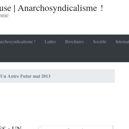
se | Anarchosyndicalisme !
nome
rchosyndicalisme !
Luttes
Brochures
Société
Interna
Un Autre Futur mai 2013
S : UN