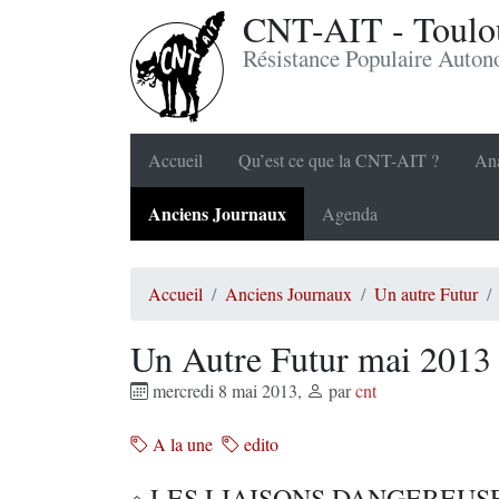
CNT-AIT - Toulou
Résistance Populaire Auto
Accueil
Qu’est ce que la CNT-AIT ?
Ana
Anciens Journaux
Agenda
Accueil
Anciens Journaux
Un autre Futur
Un Autre Futur mai 2013
mercredi 8 mai 2013
,
par
cnt
A la une
edito
LES LIAISONS DANGEREUSE