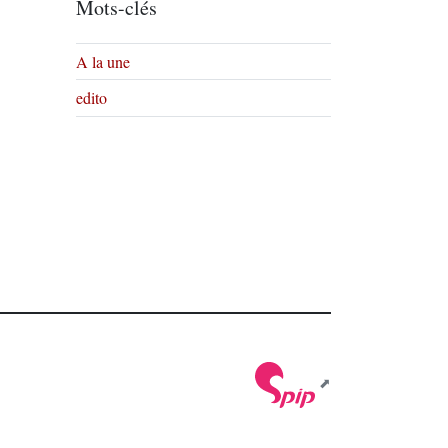
Mots-clés
A la une
edito