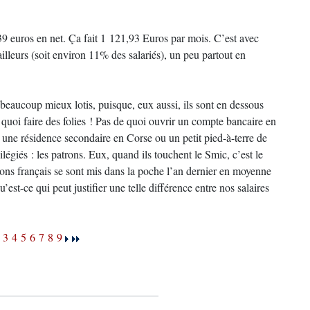
39 euros en net. Ça fait 1 121,93 Euros par mois. C’est avec
lleurs (soit environ 11% des salariés), un peu partout en
s beaucoup mieux lotis, puisque, eux aussi, ils sont en dessous
quoi faire des folies ! Pas de quoi ouvrir un compte bancaire en
une résidence secondaire en Corse ou un petit pied-à-terre de
légiés : les patrons. Eux, quand ils touchent le Smic, c’est le
rons français se sont mis dans la poche l’an dernier en moyenne
est-ce qui peut justifier une telle différence entre nos salaires
3
4
5
6
7
8
9