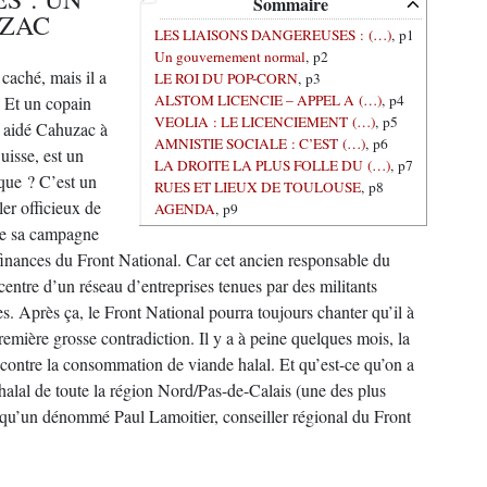
Sommaire
UZAC
LES LIAISONS DANGEREUSES : (…)
, p1
Un gouvernement normal
, p2
aché, mais il a
LE ROI DU POP-CORN
, p3
ALSTOM LICENCIE – APPEL A (…)
, p4
 Et un copain
VEOLIA : LE LICENCIEMENT (…)
, p5
 a aidé Cahuzac à
AMNISTIE SOCIALE : C’EST (…)
, p6
uisse, est un
LA DROITE LA PLUS FOLLE DU (…)
, p7
que ? C’est un
RUES ET LIEUX DE TOULOUSE
, p8
er officieux de
AGENDA
, p9
 de sa campagne
s finances du Front National. Car cet ancien responsable du
 centre d’un réseau d’entreprises tenues par des militants
res. Après ça, le Front National pourra toujours chanter qu’il à
remière grosse contradiction. Il y a à peine quelques mois, la
 contre la consommation de viande halal. Et qu’est-ce qu’on a
halal de toute la région Nord/Pas-de-Calais (une des plus
 qu’un dénommé Paul Lamoitier, conseiller régional du Front