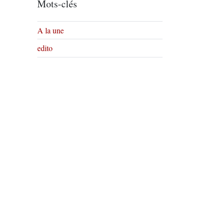
Mots-clés
A la une
edito