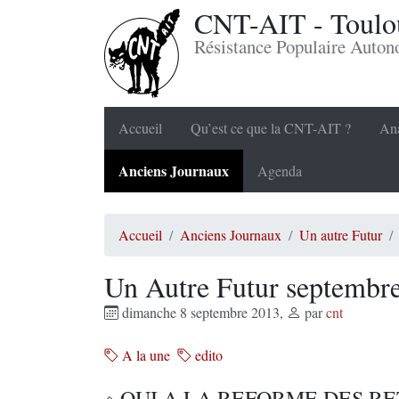
CNT-AIT - Toulou
Résistance Populaire Auto
Accueil
Qu’est ce que la CNT-AIT ?
Ana
Anciens Journaux
Agenda
Accueil
Anciens Journaux
Un autre Futur
Un Autre Futur septembr
dimanche 8 septembre 2013
,
par
cnt
A la une
edito
OUI A LA REFORME DES R