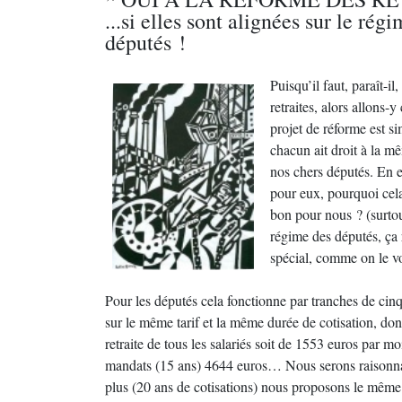
...si elles sont alignées sur le rég
députés !
Puisqu’il faut, paraît-il
retraites, alors allons-
projet de réforme est s
chacun ait droit à la m
nos chers députés. En ef
pour eux, pourquoi cela 
bon pour nous ? (surtou
régime des députés, ça 
spécial, comme on le vo
Pour les députés cela fonctionne par tranches de ci
sur le même tarif et la même durée de cotisation, don
retraite de tous les salariés soit de 1553 euros par m
mandats (15 ans) 4644 euros… Nous serons raisonnab
plus (20 ans de cotisations) nous proposons le même