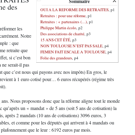
Sommaire
ime des
OUI A LA REFORME DES RETRAITES
, p1
Retraites : pour une réforme
, p1
Retraites : « partenaires (…)
, p1
Philippe Martin écolo
, p2
, réformer les
Des associations de charité
, p3
y carrément. Notre
15 ANS CET ÉTÉ
, p3
imple : que
NON TOULOUSE N’EST PAS SALE
, p4
ême retraite que
FEMEN FAIT ESCALE A TOULOUSE
, p4
fet, si c’est bon
Folie des grandeurs
, p4
ne serait-il pas
t que c’est nous qui payons avec nos impôts) En gros, le
revient à 1 euro cotisé pour… 6 euros récupérés (régime très
it).
nq ans. Nous proposons donc que la réforme aligne tout le monde
c qu’après un « mandat » de 5 ans (soit 5 ans de cotisation) la
ois, après 2 mandats (10 ans de cotisations) 3096 euros, 3
les, et comme pour les députés qui arrivent à 4 mandats ou
 plafonnement que le leur : 6192 euros par mois.