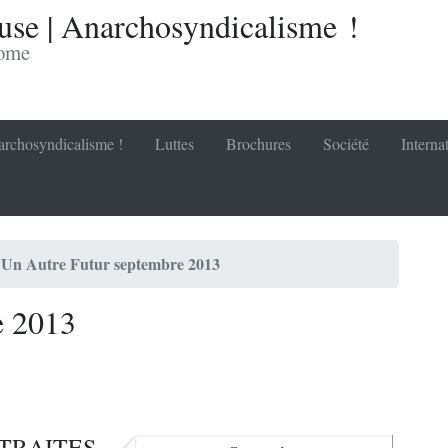
se | Anarchosyndicalisme !
nome
rchosyndicalisme !
Luttes
Brochures
Société
Interna
Un Autre Futur septembre 2013
e 2013
ETRAITES