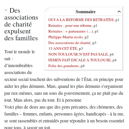
Des
Sommaire
associations
OUI A LA REFORME DES RETRAITES
, p1
de charité
Retraites : pour une réforme
, p1
expulsent
Retraites : « partenaires (…)
, p1
des familles
Philippe Martin écolo
, p2
Des associations de charité
, p3
15 ANS CET ÉTÉ
, p3
Tout le monde le
NON TOULOUSE N’EST PAS SALE
, p4
sait :
FEMEN FAIT ESCALE A TOULOUSE
, p4
d’innombrables
Folie des grandeurs
, p4
associations du
secteur social touchent des subventions de l’État, en principe pour
aider les plus démunis. Mais, quand les plus démunis s’organisent
par eux-mêmes, sans un sous du gouvernement, ça ne plaît pas du
tout. Mais alors, pas du tout. Et à personne
Voici plus de deux ans que des gens précaires, des chômeurs, des
familles – femmes, enfants, personnes âgées, handicapés - à la rue,
se sont rassemblés et entraidés pour répondre à un besoin essentiel
pour tous, à savoir un toit.