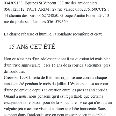
034309183. Equipes St Vincent : 37 rue des amidonniers
0561123512. PACT ARIM : 27 rue valade 0562275150CCPS :
44 chemin des izard 0562724850. Groupe Amitié Fraternité : 13
rue du professeur Jammes 0561579520
La charité rabaisse et humilie, la solidarité réconforte et élève.
15 ANS CET ÉTÉ
Non ce n’est pas d’un adolescent dont il est question ici mais bien
d’un triste anniversaire_ : les 15 ans de la corrida à Rieumes, près
de Toulouse.
Créée en 1998 la féria de Rieumes organise une corrida chaque
année en été pendant le mois de juillet. L’événement est au cœur
d’une polémique depuis sa création entre les pros et anti corrida.
Quand à nous, nous pensons qu’il est regrettable que certains
essayent de faire passer pour de la « _culture_ » ce qui n’est qu’un
vulgaire jeu macabre visant à torturer une bête innocente. Sans
sombrer dans l’anti-spécisme on peut trouver ce jeu intolérable.