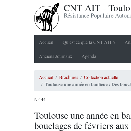
CNT-AIT - Toulou
Résistance Populaire Auto
Accueil
Qu’est ce que la CNT-AIT ?
Ana
Anciens Journaux
Agenda
Accueil
Brochures
Collection actuelle
Toulouse une année en banlieue : Des boucl
N° 44
Toulouse une année en ba
bouclages de févriers aux