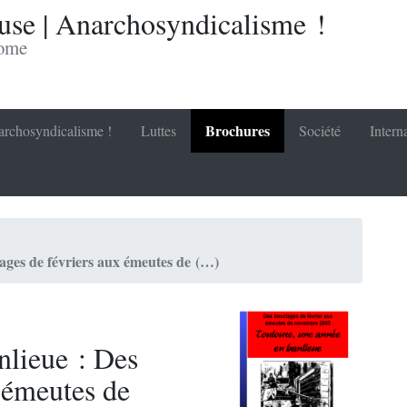
se | Anarchosyndicalisme !
nome
Brochures
rchosyndicalisme !
Luttes
Société
Intern
ages de févriers aux émeutes de (…)
nlieue : Des
 émeutes de