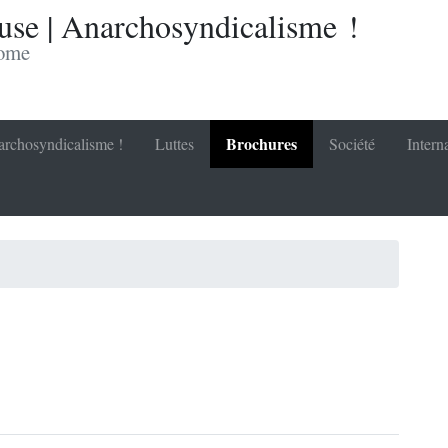
se | Anarchosyndicalisme !
nome
Brochures
rchosyndicalisme !
Luttes
Société
Intern