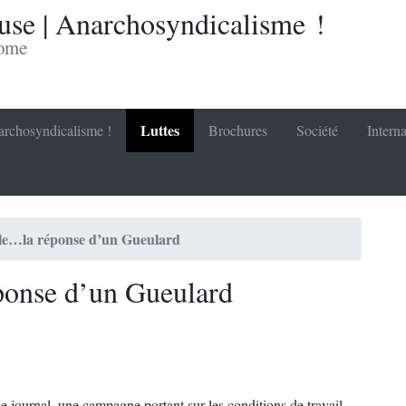
se | Anarchosyndicalisme !
nome
Luttes
rchosyndicalisme !
Brochures
Société
Interna
elle…la réponse d’un Gueulard
éponse d’un Gueulard
e journal, une campagne portant sur les conditions de travail