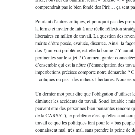
comprendrait pas le bien fondé des Pirl)… ça sent pas
Pourtant d’autres critiques, et pourquoi pas des propo
la forme et inviter de fait à une réelle réflexion stra
libertaires en milieu de travail. La question des reven
mérite d’être posée, évaluée, discutée. Ainsi, la faç
dos !) un vrai problème, est-elle la bonne ? Y aurait-
pertinentes sur le sujet ? Comment garder connectées,
d’ensemble qui est la nôtre (l’émancipation des trava
imperfections précises comporte notre démarche ? C’e
– critiques ou pas - des milieux libertaires. Nous esp
Un dernier mot pour dire que l’obligation d’utiliser le
diminuer les accidents du travail. Souci louable ; m
peuvent être des personnes bien pensantes (encore que,
de la CARSAT), le problème c’est qu’elles sont coupée
travail ce que les politiques font pour le « bas peup
connaissent mal, très mal, sans prendre la peine de d