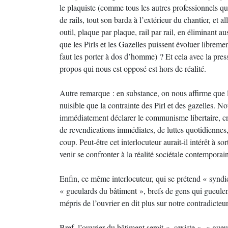
le plaquiste (comme tous les autres professionnels qui
de rails, tout son barda à l’extérieur du chantier, et al
outil, plaque par plaque, rail par rail, en éliminant 
que les Pirls et les Gazelles puissent évoluer libremen
faut les porter à dos d’homme) ? Et cela avec la pre
propos qui nous est opposé est hors de réalité.
Autre remarque : en substance, on nous affirme que l’e
nuisible que la contrainte des Pirl et des gazelles.
immédiatement déclarer le communisme libertaire, cré
de revendications immédiates, de luttes quotidiennes, i
coup. Peut-être cet interlocuteur aurait-il intérêt à s
venir se confronter à la réalité sociétale contemporai
Enfin, ce même interlocuteur, qui se prétend « syndi
« gueulards du bâtiment », brefs de gens qui gueulent
mépris de l’ouvrier en dit plus sur notre contradict
Bref, l’ouvrier du bâtiment serait « sexiste », « gue