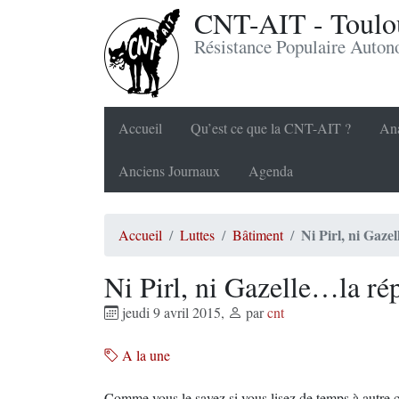
CNT-AIT - Toulou
Résistance Populaire Auto
Accueil
Qu’est ce que la CNT-AIT ?
Ana
Anciens Journaux
Agenda
Ni Pirl, ni Gaz
Accueil
Luttes
Bâtiment
Ni Pirl, ni Gazelle…la r
jeudi 9 avril 2015
,
par
cnt
A la une
Comme vous le savez si vous lisez de temps à autre c