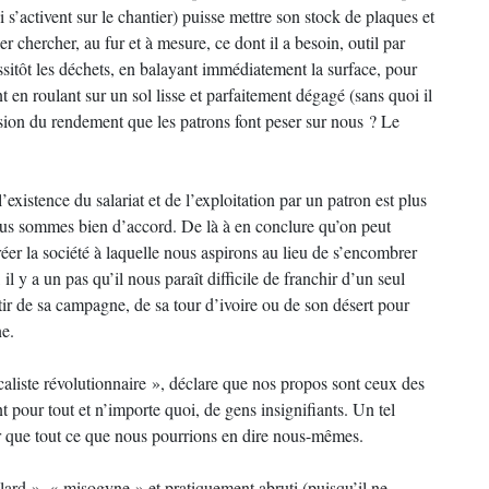
 s’activent sur le chantier) puisse mettre son stock de plaques et
ler chercher, au fur et à mesure, ce dont il a besoin, outil par
aussitôt les déchets, en balayant immédiatement la surface, pour
t en roulant sur un sol lisse et parfaitement dégagé (sans quoi il
ssion du rendement que les patrons font peser sur nous ? Le
xistence du salariat et de l’exploitation par un patron est plus
 Nous sommes bien d’accord. De là à en conclure qu’on peut
er la société à laquelle nous aspirons au lieu de s’encombrer
l y a un pas qu’il nous paraît difficile de franchir d’un seul
ortir de sa campagne, de sa tour d’ivoire ou de son désert pour
ne.
caliste révolutionnaire », déclare que nos propos sont ceux des
 pour tout et n’importe quoi, de gens insignifiants. Un tel
eur que tout ce que nous pourrions en dire nous-mêmes.
ulard », « misogyne » et pratiquement abruti (puisqu’il ne