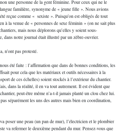
t non une personne de la gent féminine. Pour ceux qui ne le
la langue familière, synonyme de « jeune fille ». Nous avions
a été reçue comme « sexiste ». Puisqu’on est obligés de tout
n à la venue de « personnes de sexe féminin » (on ne sait plus
 chantiers, mais nous déplorons qu’elles y soient sous-
, dans notre journal était illustré par un zèbre-ouvrier.
a, n’ont pas protesté.
ous été faite : l’affirmation que dans de bonnes conditions, les
uffisait pour cela que les matériaux et outils nécessaires à la
sport de ces échelles) soient stockés à l’extérieur du chantier.
s, dans la réalité, il en va tout autrement. Il est évident que
 chantier, peut-être même n’a-t-il jamais planté un clou chez lui.
nt pas séparément les uns des autres mais bien en coordination,
va poser une peau (un pan de mur), l’électricien et le plombier
quiste va refermer le deuxième pendant du mur. Pensez-vous que