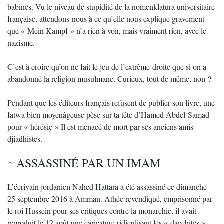
babines. Vu le niveau de stupidité de la nomenklatura universitaire
française, attendons-nous à ce qu’elle nous explique gravement
que « Mein Kampf » n’a rien à voir, mais vraiment rien, avec le
nazisme.
C’est à croire qu’on ne fait le jeu de l’extrême-droite que si on a
abandonné la religion musulmane. Curieux, tout de même, non ?
Pendant que les éditeurs français refusent de publier son livre, une
fatwa bien moyenâgeuse pèse sur ta tête d’Hamed Abdel-Samad
pour « hérésie » Il est menacé de mort par ses anciens amis
djiadhistes.
ASSASSINÉ PAR UN IMAM
L’écrivain jordanien Nahed Hattara a été assassiné ce dimanche
25 septembre 2016 à Amman. Athée revendiqué, emprisonné par
le roi Hussein pour ses critiques contre la monarchie, il avait
reproduit le 12 août une caricature ridiculisant les « daechites ».