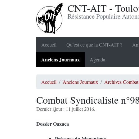
CNT-AIT - Toulou
Résistance Populaire Auto
Accueil
Qu’est ce que la CNT-AIT ?
Ana
Anciens Journaux
Agenda
Accueil
Anciens Journaux
Archives Combat 
Combat Syndicaliste n°9
Dernier ajout : 11 juillet 2016.
Dossier Oaxaca
Présence du Magonisme