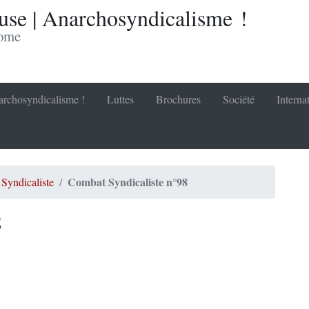
se | Anarchosyndicalisme !
nome
rchosyndicalisme !
Luttes
Brochures
Société
Interna
Combat Syndicaliste n°98
Syndicaliste
8