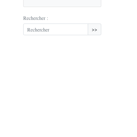
Rechercher :
>>
Mots-clés
article_cs_98