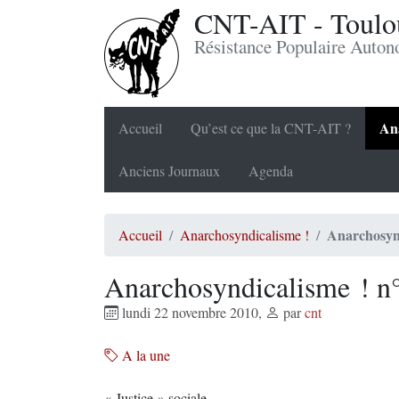
CNT-AIT - Toulou
Résistance Populaire Auto
Ana
Accueil
Qu’est ce que la CNT-AIT ?
Anciens Journaux
Agenda
Anarchosynd
Accueil
Anarchosyndicalisme !
Anarchosyndicalisme ! n
lundi 22 novembre 2010
,
par
cnt
A la une
« Justice » sociale