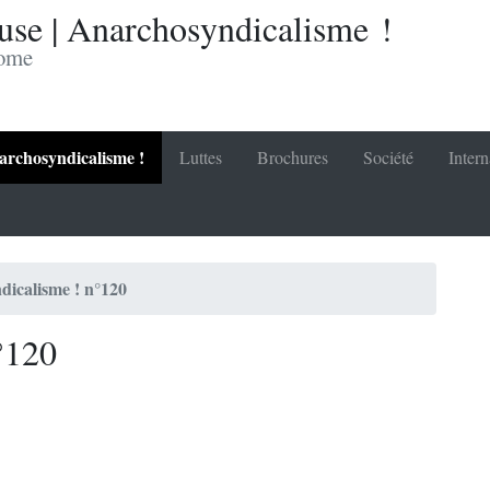
se | Anarchosyndicalisme !
nome
rchosyndicalisme !
Luttes
Brochures
Société
Intern
icalisme ! n°120
°120