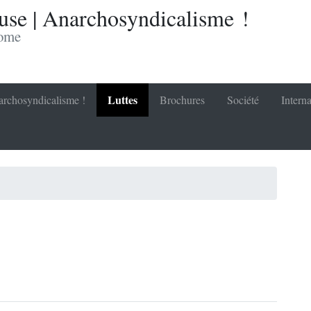
se | Anarchosyndicalisme !
nome
Luttes
rchosyndicalisme !
Brochures
Société
Interna