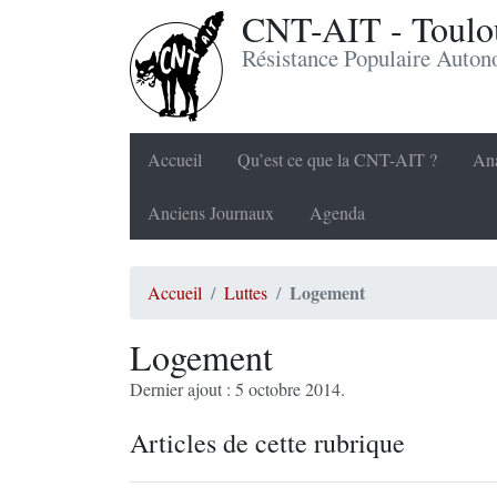
CNT-AIT - Toulou
Résistance Populaire Auto
Accueil
Qu’est ce que la CNT-AIT ?
Ana
Anciens Journaux
Agenda
Logement
Accueil
Luttes
Logement
Dernier ajout : 5 octobre 2014.
Articles de cette rubrique